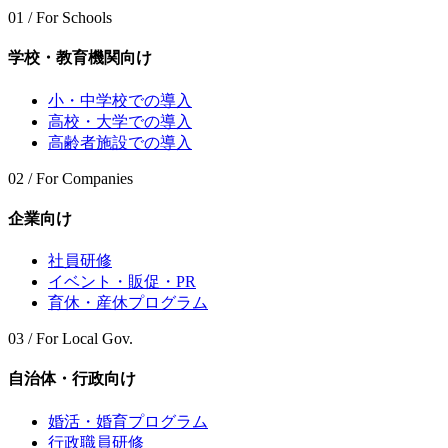
01 / For Schools
学校・教育機関向け
小・中学校での導入
高校・大学での導入
高齢者施設での導入
02 / For Companies
企業向け
社員研修
イベント・販促・PR
育休・産休プログラム
03 / For Local Gov.
自治体・行政向け
婚活・婚育プログラム
行政職員研修