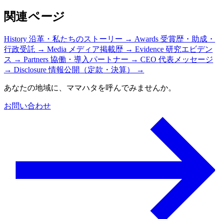
関連
ページ
History
沿革・私たちのストーリー
→
Awards
受賞歴・助成・
行政受託
→
Media
メディア掲載歴
→
Evidence
研究エビデン
ス
→
Partners
協働・導入パートナー
→
CEO
代表メッセージ
→
Disclosure
情報公開（定款・決算）
→
あなたの地域に、ママハタを呼んでみませんか。
お問い合わせ