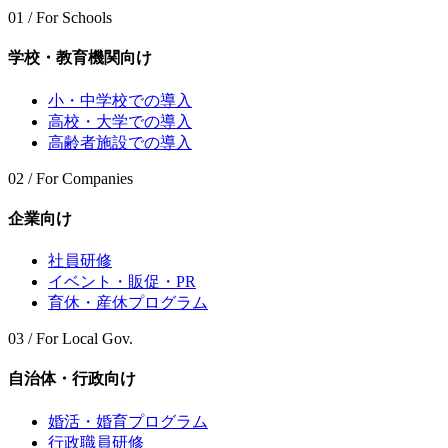
01 / For Schools
学校・教育機関向け
小・中学校での導入
高校・大学での導入
高齢者施設での導入
02 / For Companies
企業向け
社員研修
イベント・販促・PR
育休・産休プログラム
03 / For Local Gov.
自治体・行政向け
婚活・婚育プログラム
行政職員研修