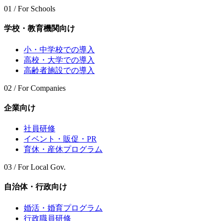
01 / For Schools
学校・教育機関向け
小・中学校での導入
高校・大学での導入
高齢者施設での導入
02 / For Companies
企業向け
社員研修
イベント・販促・PR
育休・産休プログラム
03 / For Local Gov.
自治体・行政向け
婚活・婚育プログラム
行政職員研修