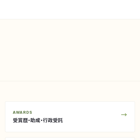
AWARDS
→
受賞歴・助成・行政受託