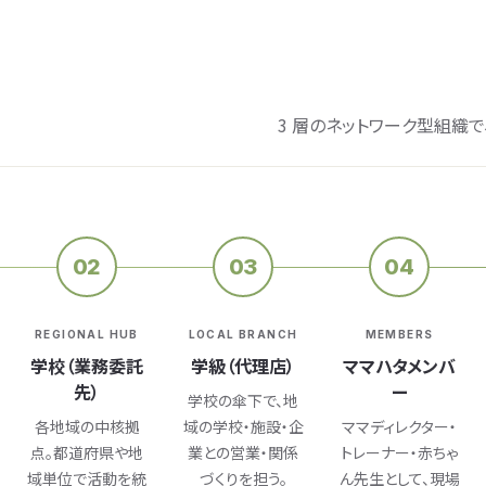
3 層のネットワーク型組織で
02
03
04
REGIONAL HUB
LOCAL BRANCH
MEMBERS
学校（業務委託
学級（代理店）
ママハタメンバ
先）
ー
学校の傘下で、地
各地域の中核拠
域の学校・施設・企
ママディレクター・
点。都道府県や地
業との営業・関係
トレーナー・赤ちゃ
域単位で活動を統
づくりを担う。
ん先生として、現場