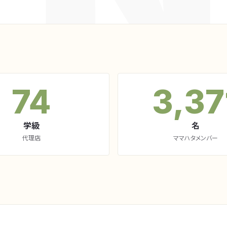
74
3,37
学級
名
代理店
ママハタメンバー