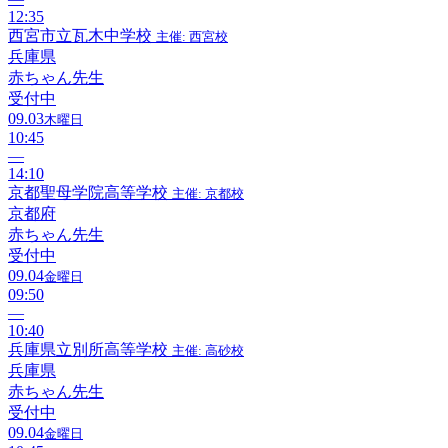
12:35
西宮市立瓦木中学校
主催: 西宮校
兵庫県
赤ちゃん先生
受付中
09.03
木曜日
10:45
—
14:10
京都聖母学院高等学校
主催: 京都校
京都府
赤ちゃん先生
受付中
09.04
金曜日
09:50
—
10:40
兵庫県立別所高等学校
主催: 高砂校
兵庫県
赤ちゃん先生
受付中
09.04
金曜日